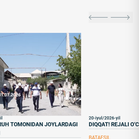
l
20-iyul/2026-yil
RUH TOMONIDAN JOYLARDAGI
DIQQAT! REJALI O‘C
BATAFSIL