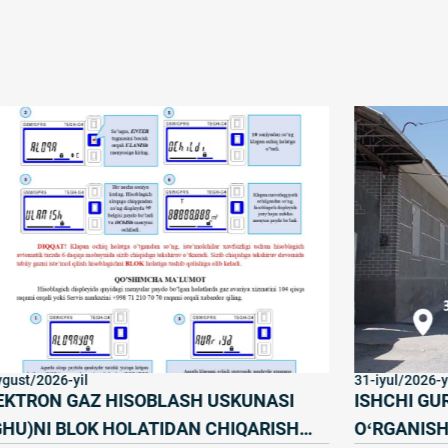
gust/2026-yil
31-iyul/2026-yi
EKTRON GAZ HISOBLASH USKUNASI
ISHCHI GU
GHU)NI BLOK HOLATIDAN CHIQARISH
OʻRGANISH