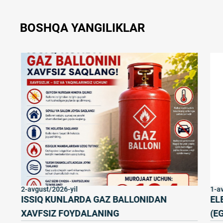
BOSHQA YANGILIKLAR
2-avgust/2026-yil
1-av
ISSIQ KUNLARDA GAZ BALLONIDAN
EL
XAVFSIZ FOYDALANING
(E