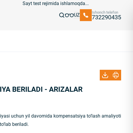
Sayt test rejimida ishlamoqda...
Ishonch telefon
UZ
732290435
YA BERILADI - ARIZALAR
giyasi uchun yil davomida kompensatsiya to‘lash amaliyoti
‘lab beriladi.