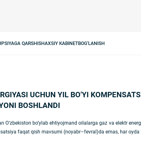
UPSIYAGA QARSHI
SHAXSIY KABINET
BOG’LANISH
RGIYASI UCHUN YIL BO'YI KOMPENSATSI
AYONI BOSHLANDI
an O‘zbekiston bo‘ylab ehtiyojmand oilalarga gaz va elektr ener
satsiya faqat qish mavsumi (noyabr–fevral)da emas, har oyda to