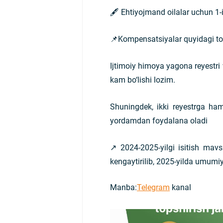
🖋 Ehtiyojmand oilalar uchun 1-
📌Kompensatsiyalar quyidagi toi
Ijtimoiy himoya yagona reyestri 
kam bo‘lishi lozim.
Shuningdek, ikki reyestrga h
yordamdan foydalana oladi
↗️ 2024-2025-yilgi isitish ma
kengaytirilib, 2025-yilda umumiy 
Manba:
Telegram
kanal