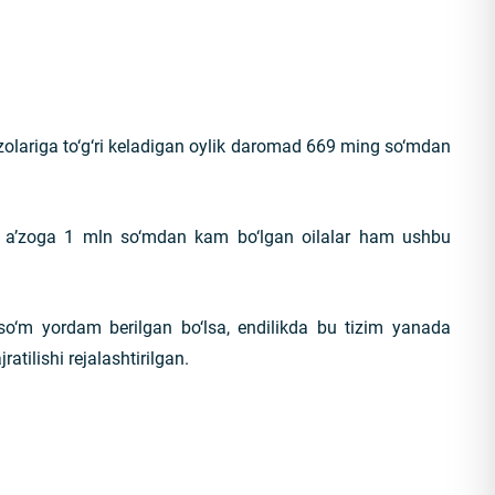
a’zolariga to‘g‘ri keladigan oylik daromad 669 ming so‘mdan
r a’zoga 1 mln so‘mdan kam bo‘lgan oilalar ham ushbu
o‘m yordam berilgan bo‘lsa, endilikda bu tizim yanada
tilishi rejalashtirilgan.