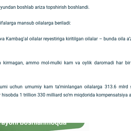
iyundan boshlab ariza topshirish boshlandi.
falarga mansub oilalarga beriladi:
va Kambag'al oilalar reyestiriga kiritilgan oilalar – bunda oila 
am kirmagan, ammo mol-mulki kam va oylik daromadi har bi
vsumi uchun umumiy kam ta’minlangan oilalarga 313.6 mlrd s
hisobda 1 trillion 330 milliard so‘m miqdorida kompensatsiya ajra