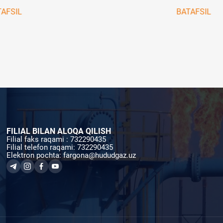
ʻYICHA YOʻRIQNOMA
AFSIL
BATAFSIL
FILIAL BILAN ALOQA QILISH
Filial faks raqami : 732290435
Filial telefon raqami: 732290435
Elektron pochta: fargona@hududgaz.uz