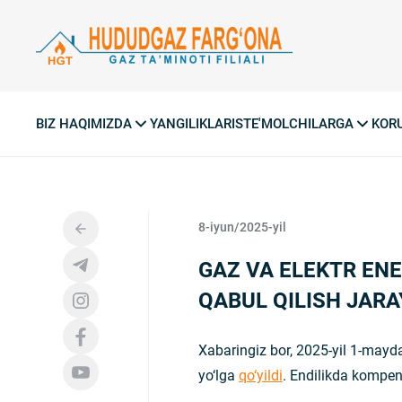
BIZ HAQIMIZDA
YANGILIKLAR
ISTE'MOLCHILARGA
KOR
8-iyun/2025-yil
GAZ VA ELEKTR ENE
QABUL QILISH JAR
Xabaringiz bor, 2025-yil 1-mayd
yo‘lga
qo‘yildi
. Endilikda kompen