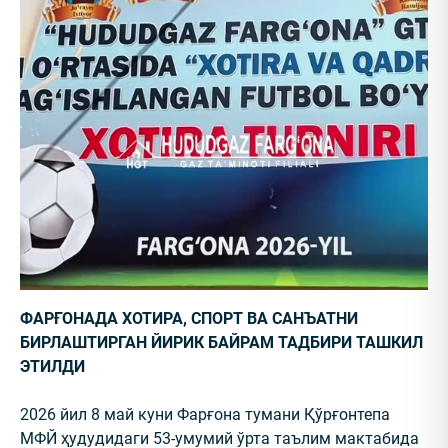
ФАРҒОНАДА ХОТИРА, СПОРТ ВА САНЪАТНИ
БИРЛАШТИРГАН ЙИРИК БАЙРАМ ТАДБИРИ ТАШКИЛ
ЭТИЛДИ
2026 йил 8 май куни Фарғона тумани Қўрғонтепа
МФЙ ҳудудидаги 53-умумий ўрта таълим мактабида