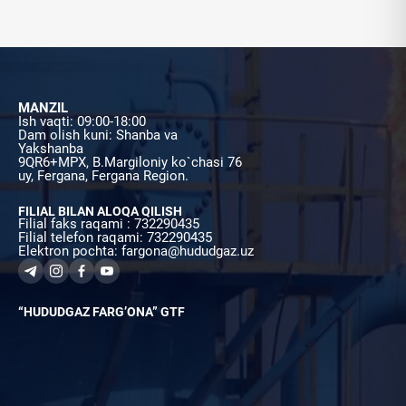
MANZIL
Ish vaqti: 09:00-18:00
Dam olish kuni: Shanba va
Yakshanba
9QR6+MPX, B.Margiloniy ko`chasi 76
uy, Fergana, Fergana Region.
FILIAL BILAN ALOQA QILISH
Filial faks raqami : 732290435
Filial telefon raqami: 732290435
Elektron pochta: fargona@hududgaz.uz
“HUDUDGAZ FARG’ONA” GTF