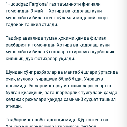
“Hududgaz Farg‘ona” газ таъминоти филиали
томонидан 9 май — Хотира ва қадрлаш куни
муносабати билан кенг кўламли маданий-спорт
тадбири ташкил этилди.
Тадбир аввалида туман ҳокими ҳамда филиал
раҳбарияти томонидан Хотира ва қадрлаш куни
муносабати билан ўтганлар хотирасига қурбонлик
қилиниб, дуо-фотиҳалар ўқилди.
Шундан сўнг раҳбарлар ва мактаб ёшлари ўртасида
очиқ мулоқот учрашуви бўлиб ўтди. Учрашув
давомида ёшларнинг орзу-интилишлари, спортга
бўлган қизиқиши, ватанпарварлик туйғулари ҳамда
келажак режалари ҳақида самимий суҳбат ташкил
этилди.
Тадбирнинг навбатдаги қисмида Қўрғонтепа ва
Хонқиз қишлоқларида ўтказилган футбол