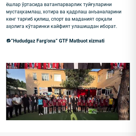
ёшлар ўртасида ватанпарварлик туйғуларини
мустаҳкамлаш, хотира ва қадрлаш анъаналарини
кенг тарғиб қилиш, спорт ва маданият орқали
аҳолига кўтаринки кайфият улашишдан иборат.
🔂”Hududgaz Farg‘ona” GTF Matbuot xizmati