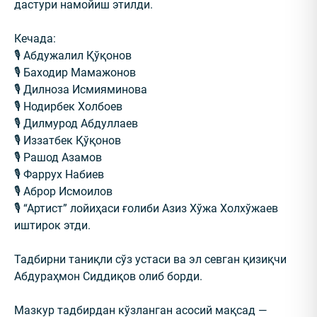
дастури намойиш этилди.
Кечада:
🎙 Абдужалил Қўқонов
🎙 Баходир Мамажонов
🎙 Дилноза Исмияминова
🎙 Нодирбек Холбоев
🎙 Дилмурод Абдуллаев
🎙 Иззатбек Қўқонов
🎙 Рашод Азамов
🎙 Фаррух Набиев
🎙 Аброр Исмоилов
🎙 “Артист” лойиҳаси ғолиби Азиз Хўжа Холхўжаев
иштирок этди.
Тадбирни таниқли сўз устаси ва эл севган қизиқчи
Абдураҳмон Сиддиқов олиб борди.
Мазкур тадбирдан кўзланган асосий мақсад —