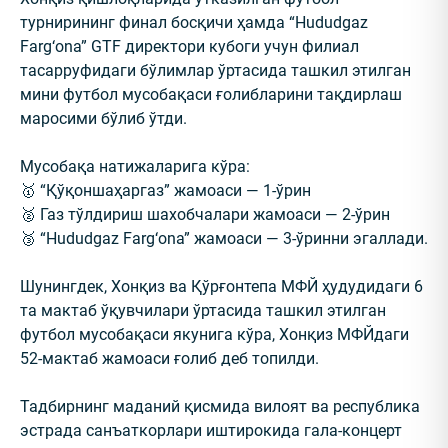
турнирининг финал босқичи ҳамда “Hududgaz
Farg‘ona” GTF директори кубоги учун филиал
тасарруфидаги бўлимлар ўртасида ташкил этилган
мини футбол мусобақаси ғолибларини тақдирлаш
маросими бўлиб ўтди.
Мусобақа натижаларига кўра:
🥇 “Қўқоншаҳаргаз” жамоаси — 1-ўрин
🥈 Газ тўлдириш шахобчалари жамоаси — 2-ўрин
🥉 “Hududgaz Farg‘ona” жамоаси — 3-ўринни эгаллади.
Шунингдек, Хонқиз ва Қўрғонтепа МФЙ ҳудудидаги 6
та мактаб ўқувчилари ўртасида ташкил этилган
футбол мусобақаси якунига кўра, Хонқиз МФЙдаги
52-мактаб жамоаси ғолиб деб топилди.
Тадбирнинг маданий қисмида вилоят ва республика
эстрада санъаткорлари иштирокида гала-концерт