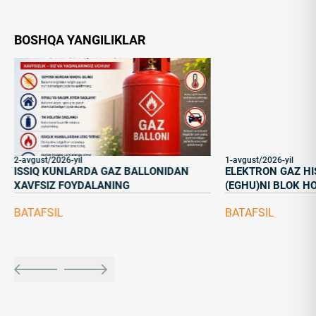
BOSHQA YANGILIKLAR
2-avgust/2026-yil
1-avgust/2026-yil
ISSIQ KUNLARDA GAZ BALLONIDAN
ELEKTRON GAZ H
XAVFSIZ FOYDALANING
(EGHU)NI BLOK H
BOʻYICHA YOʻRI
BATAFSIL
BATAFSIL